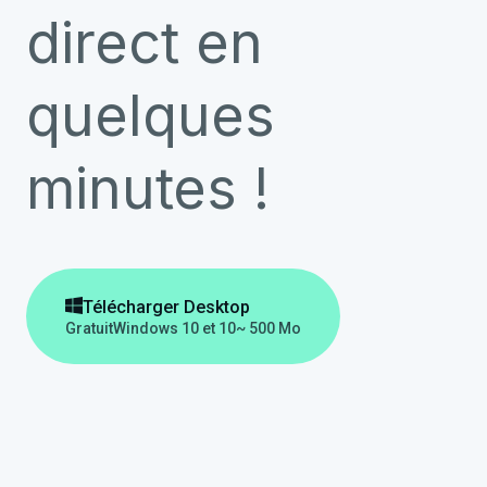
direct en
quelques
minutes !

Télécharger Desktop
Gratuit
Windows 10 et 10
~ 500 Mo