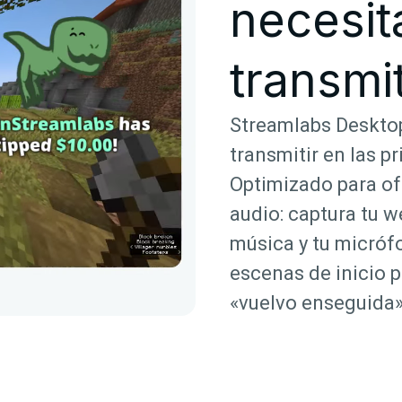
necesit
transmit
Streamlabs Desktop
transmitir en las p
Optimizado para ofr
audio: captura tu we
música y tu micrófo
escenas de inicio p
«vuelvo enseguida»