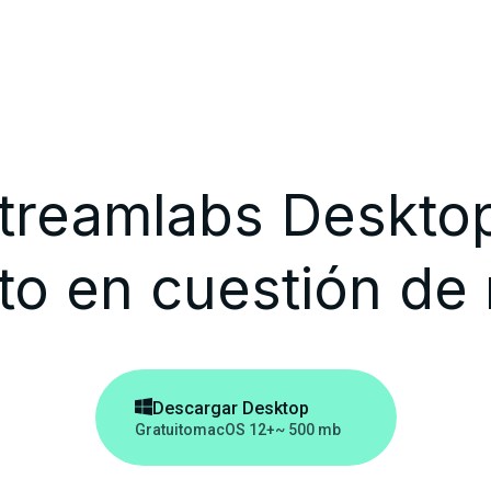
treamlabs Desktop
to en cuestión de

Descargar Desktop
Gratuito
macOS 12+
~ 500 mb