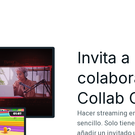
Invita a
colabo
Collab
Hacer streaming en
sencillo. Solo tien
añadir un invitado 