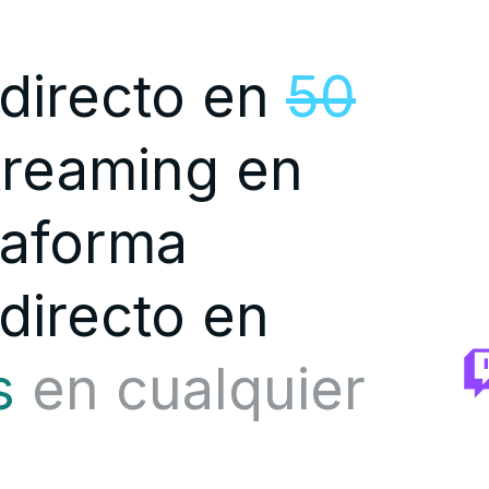
 directo en
50
streaming en
taforma
directo en
s
en cualquier