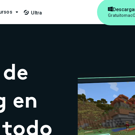

Descarga
ursos

Ultra

Gratuito
macO
 de
g en
 todo