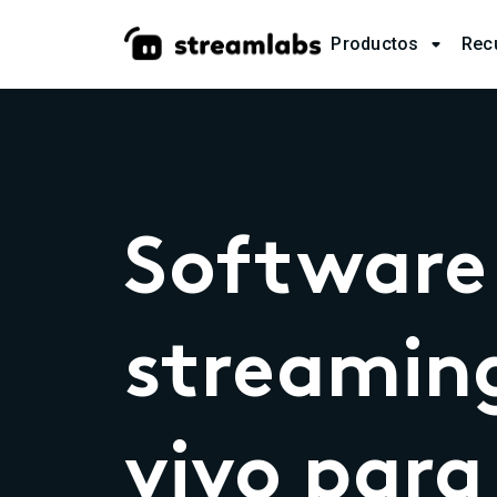
Productos
Rec

Software
streamin
vivo para