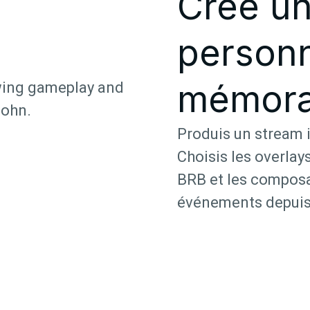
Crée un
personn
mémora
Produis un stream 
Choisis les overlay
BRB et les composa
événements depuis 