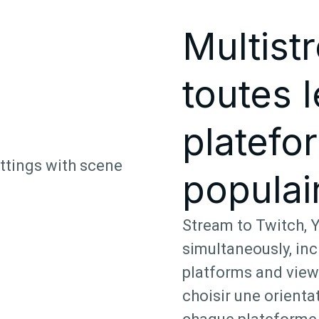
Multist
toutes 
platefo
populai
Stream to Twitch, 
simultaneously, in
platforms and viewe
choisir une orienta