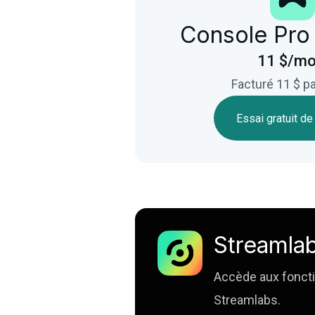
Console Pro
11 $/mo
Facturé 11 $ pa
Essai gratuit de
Streamlab
Accède aux foncti
Streamlabs.