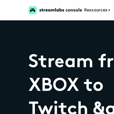
Ressources

Stream f
XBOX to
Twitch &