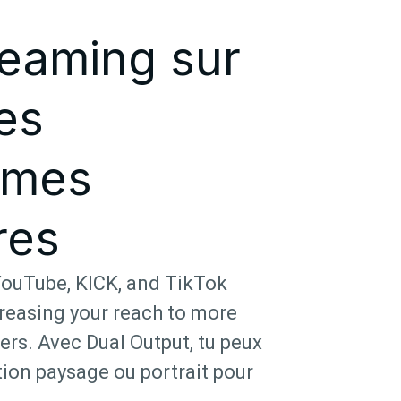
reaming sur
les
rmes
res
YouTube, KICK, and TikTok
creasing your reach to more
rs. Avec Dual Output, tu peux
tion paysage ou portrait pour