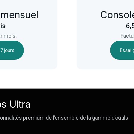
 mensuel
Console
is
6,
r mois.
Factu
 7 jours
Essai g
s Ultra
onnalités premium de l’ensemble de la gamme d’outils