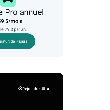
 Pro annuel
59 $/mois
ré 79 $ par an.
ratuit de 7 jours

Rejoindre Ultra