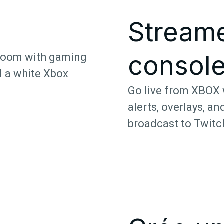
Streame
consol
Go live from XBOX 
alerts, overlays, a
broadcast to Twitc