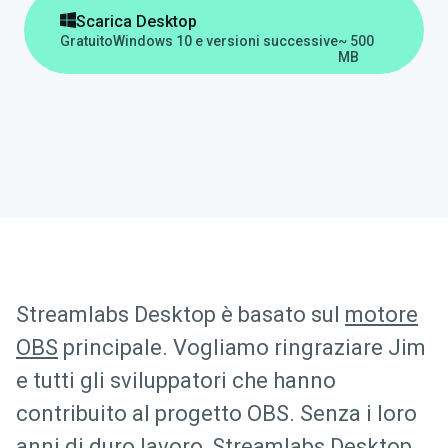

Scarica Desktop
Gratuito
Windows 10 e versioni successive
~ 500
MB
Streamlabs Desktop è basato sul
motore
OBS
principale. Vogliamo ringraziare Jim
e tutti gli sviluppatori che hanno
contribuito al progetto OBS. Senza i loro
anni di duro lavoro, Streamlabs Desktop