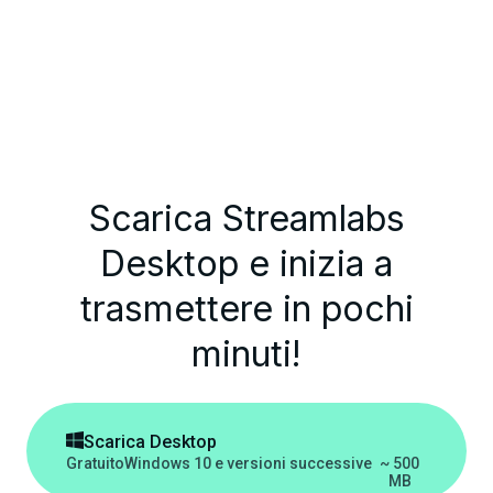
Scarica Streamlabs
Desktop e inizia a
trasmettere in pochi
minuti!

Scarica Desktop
Gratuito
Windows 10 e versioni successive
~ 500
MB