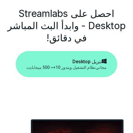
احصل على Streamlabs
Desktop - وابدأ البث المباشر
في دقائق!

تنزيل Desktop
مجاني
نظام التشغيل ويندوز 10+
~ 500 ميجابايت