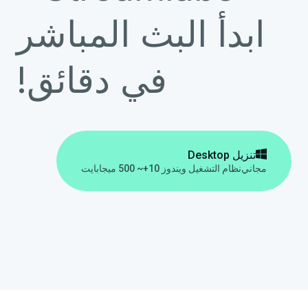
ابدأ البث المباشر
في دقائق!

تنزيل Desktop
مجاني
نظام التشغيل ويندوز 10+
~ 500 ميجابايت