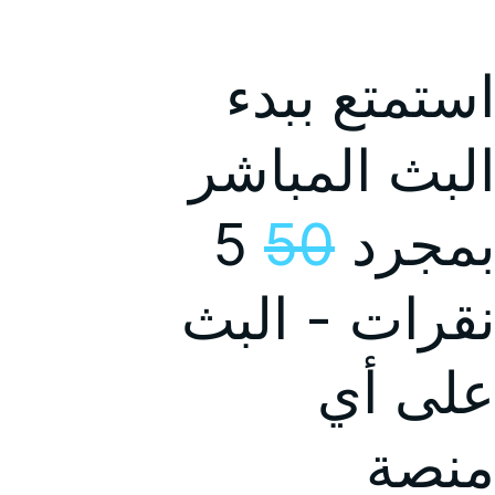
استمتع ببدء
البث المباشر
بمجرد
50
5
نقرات - البث
على أي
منصة