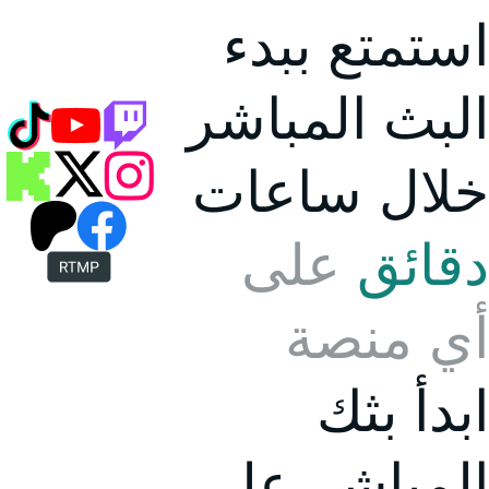
استمتع ببدء
البث المباشر
خلال
ساعات
دقائق
على
أي منصة
ابدأ بثك
المباشر على