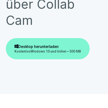
über Collab
Cam

Desktop herunterladen
Kostenlos
Windows 10 und höher
~ 500 MB