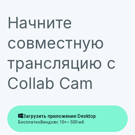
Начните
совместную
трансляцию с
Collab Cam

Загрузить приложение Desktop
Бесплатно
Виндовс 10+
~ 500 мб