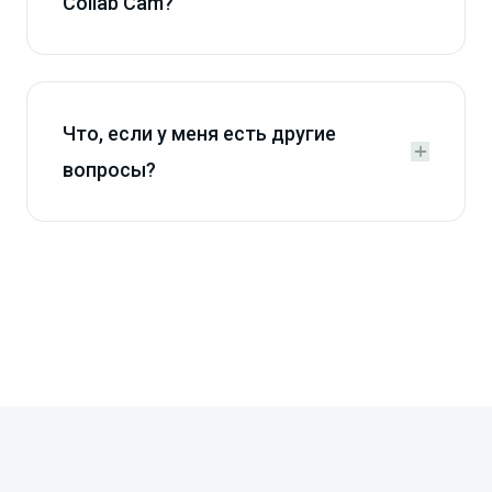
Collab Cam?
Что, если у меня есть другие


вопросы?