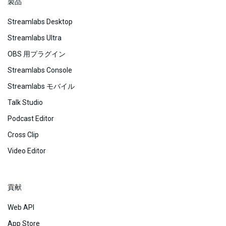
製品
Streamlabs Desktop
Streamlabs Ultra
OBS 用プラグイン
Streamlabs Console
Streamlabs モバイル
Talk Studio
Podcast Editor
Cross Clip
Video Editor
貢献
Web API
App Store