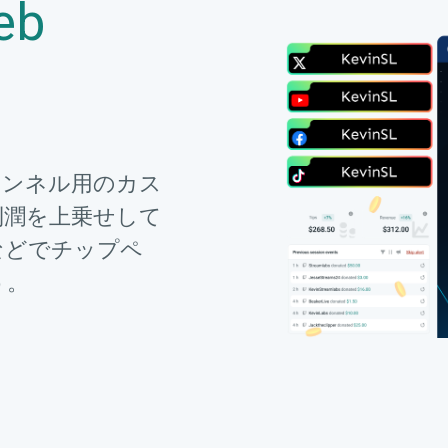
eb
ャンネル用のカス
利潤を上乗せして
などでチップペ
う。