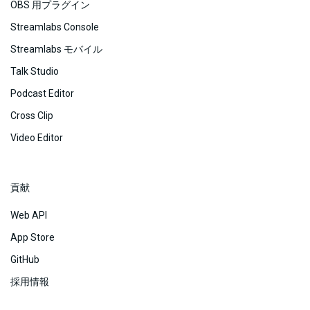
OBS 用プラグイン
Streamlabs Console
Streamlabs モバイル
Talk Studio
Podcast Editor
Cross Clip
Video Editor
貢献
Web API
App Store
GitHub
採用情報