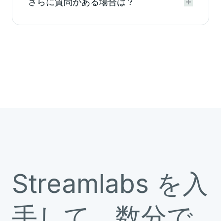
さらに質問がある場合は？


Streamlabs を入
手して、数分で