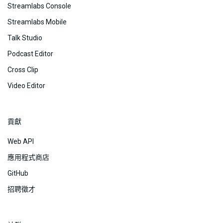
Streamlabs Console
Streamlabs Mobile
Talk Studio
Podcast Editor
Cross Clip
Video Editor
貢獻
Web API
應用程式商店
GitHub
招聘徵才