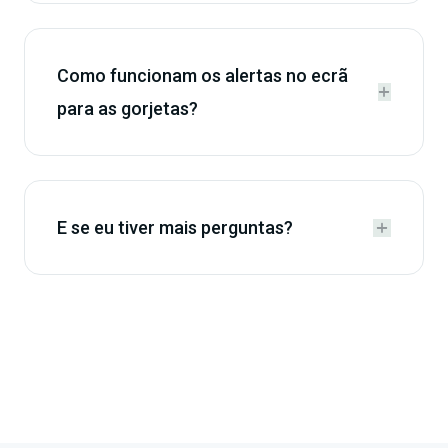
Como funcionam os alertas no ecrã


para as gorjetas?
E se eu tiver mais perguntas?

