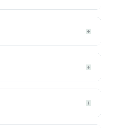





