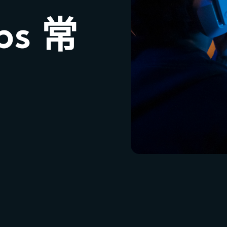
bs 常
。