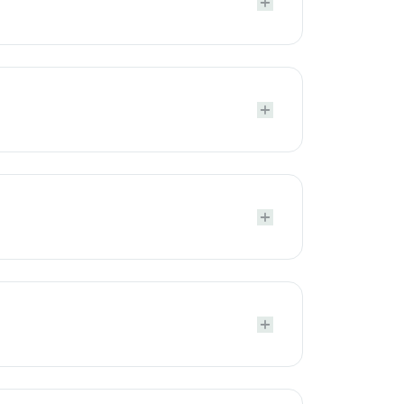







