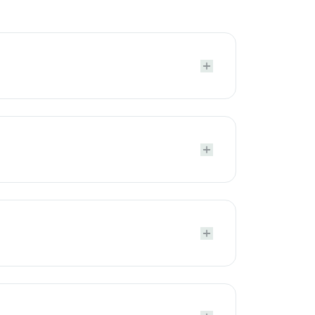





