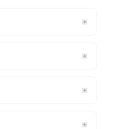







