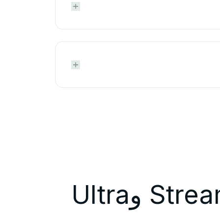



