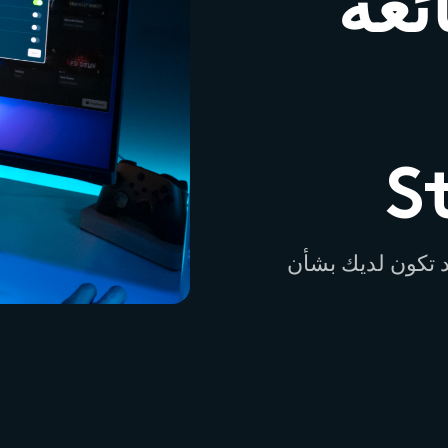
ئعة
S
قد تكون لديك بشأن