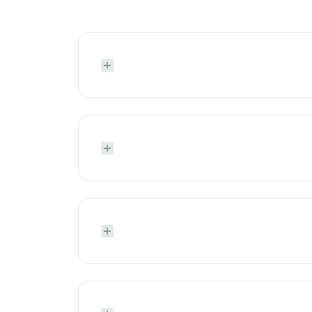





