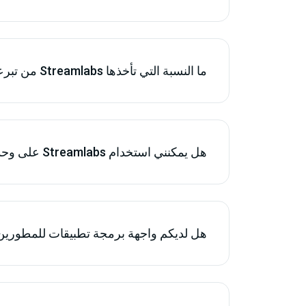
ما النسبة التي تأخذها Streamlabs من تبرعاتي؟
هل يمكنني استخدام Streamlabs على وحدة التحكم أو الجهاز المحمول الخاص بي؟
هل لديكم واجهة برمجة تطبيقات للمطورين