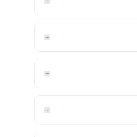







