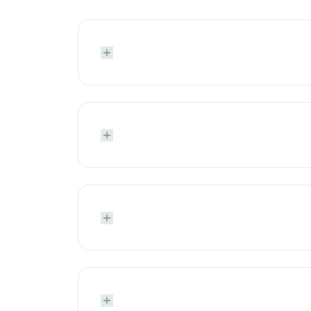







