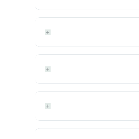





