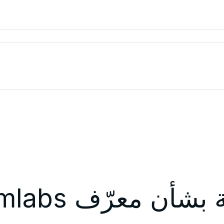
عرّف Streamlabs وUltra