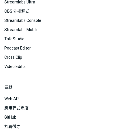
Streamlabs Ultra
OBS 外掛程式
Streamlabs Console
Streamlabs Mobile
Talk Studio
Podcast Editor
Cross Clip
Video Editor
貢獻
Web API
應用程式商店
GitHub
招聘徵才