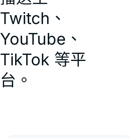
Twitch、
YouTube、
TikTok 等平
台。