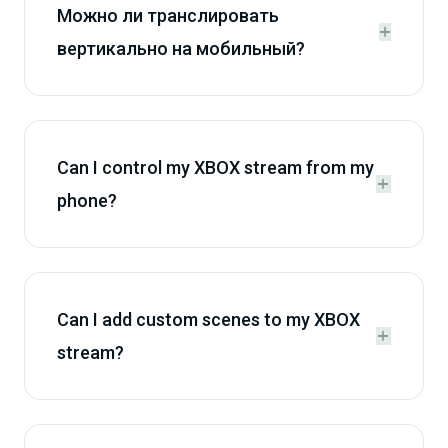
Можно ли транслировать


вертикально на мобильный?
Can I control my XBOX stream from my


phone?
Can I add custom scenes to my XBOX


stream?