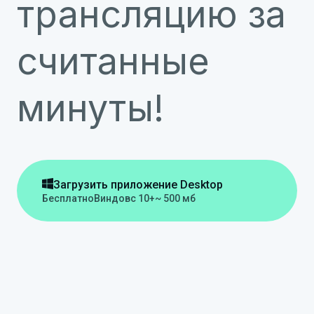
трансляцию за
считанные
минуты!

Загрузить приложение Desktop
Бесплатно
Виндовс 10+
~ 500 мб