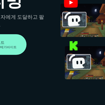
리밍
청자에게 도달하고 팔
.
로드
00메가바이트