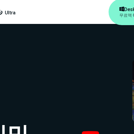

Des

Ultra
무료
맥 