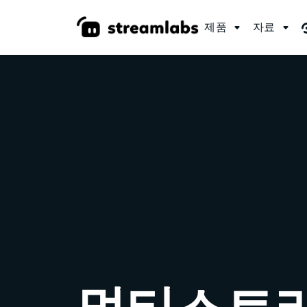
제품
자료

