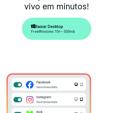
vivo em minutos!

Baixar Desktop
Free
Windows 10+
~ 500mb