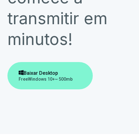
transmitir em
minutos!

Baixar Desktop
Free
Windows 10+
~ 500mb