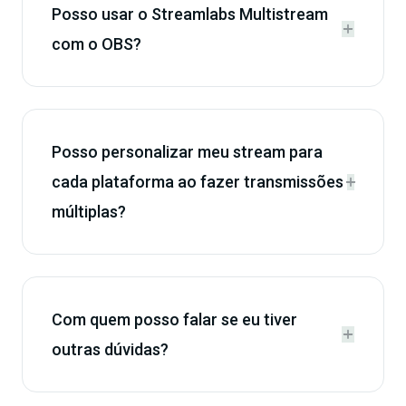
Posso usar o Streamlabs Multistream


com o OBS?
Posso personalizar meu stream para
cada plataforma ao fazer transmissões


múltiplas?
Com quem posso falar se eu tiver


outras dúvidas?