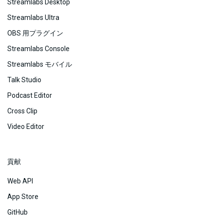
Streamlabs Desktop
Streamlabs Ultra
OBS 用プラグイン
Streamlabs Console
Streamlabs モバイル
Talk Studio
Podcast Editor
Cross Clip
Video Editor
貢献
Web API
App Store
GitHub