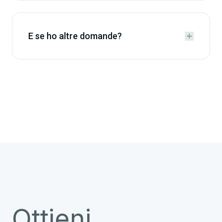
E se ho altre domande?


Ottieni