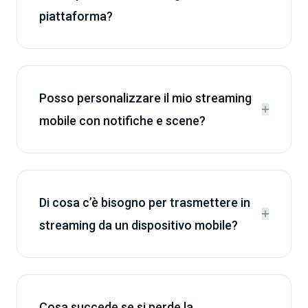
piattaforma?
Posso personalizzare il mio streaming


mobile con notifiche e scene?
Di cosa c’è bisogno per trasmettere in


streaming da un dispositivo mobile?
Cosa succede se si perde la