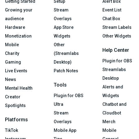
Getting Started
Setup
Alert Box
Growing your
Stream
Event List
audience
Overlays
Chat Box
Hardware
App Store
Stream Labels
Monetization
Widgets
Other Widgets
Mobile
Other
Help Center
Charity
(Streamlabs
Plugin for OBS
Gaming
Desktop)
Streamlabs
Live Events
Patch Notes
Desktop
News
Tools
Alerts and
Mental Health
Plugin for OBS
Widgets
Creator
Ultra
Chatbot and
Spotlights
Stream
Cloudbot
Platforms
Overlays
Merch
TikTok
Mobile App
Mobile
Instagram
Tips
General