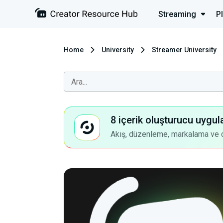
Streaming
P
Home
University
Streamer University
8 içerik oluşturucu uygul
Akış, düzenleme, markalama ve dah