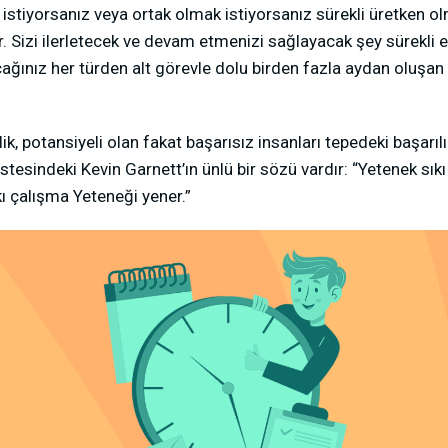
istiyorsanız veya ortak olmak istiyorsanız sürekli üretken o
dir. Sizi ilerletecek ve devam etmenizi sağlayacak şey sürekli 
ğınız her türden alt görevle dolu birden fazla aydan oluşan b
lik, potansiyeli olan fakat başarısız insanları tepedeki başarıl
stesindeki Kevin Garnett’ın ünlü bir sözü vardır: “Yetenek sık
 çalışma Yeteneği yener.”