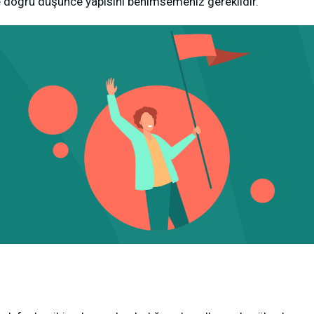
ve doğru düşünce yapısını benimsemeniz gereklidir.