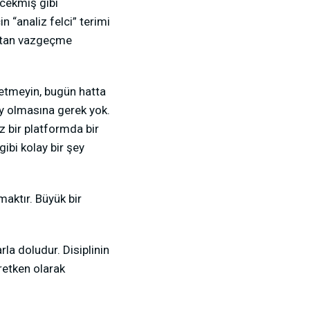
ecekmiş gibi
 “analiz felci” terimi
maktan vazgeçme
t etmeyin, bugün hatta
y olmasına gerek yok.
z bir platformda bir
ibi kolay bir şey
aktır. Büyük bir
la doludur. Disiplinin
retken olarak