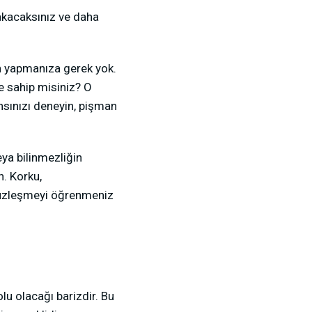
kacaksınız ve daha
n yapmanıza gerek yok.
ye sahip misiniz? O
ansınızı deneyin, pişman
eya bilinmezliğin
n. Korku,
 yüzleşmeyi öğrenmeniz
lu olacağı barizdir. Bu