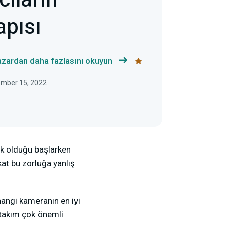
cıların
pısı
yazardan daha fazlasını okuyun
ember 15, 2022
ik olduğu başlarken
at bu zorluğa yanlış
 hangi kameranın en iyi
rtakım çok önemli