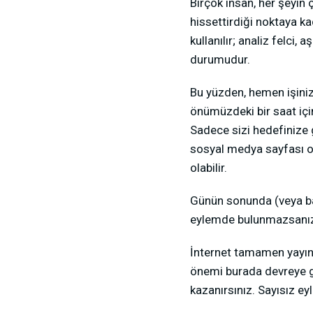
Birçok insan, her şeyin
hissettirdiği noktaya ka
kullanılır; analiz felc
durumudur.
Bu yüzden, hemen işinizd
önümüzdeki bir saat iç
Sadece sizi hedefinize 
sosyal medya sayfası ol
olabilir.
Günün sonunda (veya baş
eylemde bulunmazsanız
İnternet tamamen yayın p
önemi burada devreye gir
kazanırsınız. Sayısız eyl