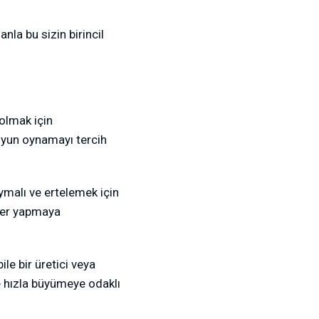
nla bu sizin birincil
 olmak için
 oyun oynamayı tercih
oymalı ve ertelemek için
yler yapmaya
le bir üretici veya
ece hızla büyümeye odaklı