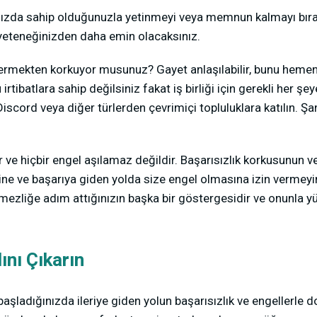
zda sahip olduğunuzla yetinmeyi veya memnun kalmayı bıra
yeteneğinizden daha emin olacaksınız.
rmekten korkuyor musunuz? Gayet anlaşılabilir, bunu heme
rtibatlara sahip değilsiniz fakat iş birliği için gerekli her şe
 Discord veya diğer türlerden çevrimiçi topluluklara katılın. Ş
 ve hiçbir engel aşılamaz değildir. Başarısızlık korkusunun v
sine ve başarıya giden yolda size engel olmasına izin vermeyi
mezliğe adım attığınızın başka bir göstergesidir ve onunla
ını Çıkarın
şladığınızda ileriye giden yolun başarısızlık ve engellerle do