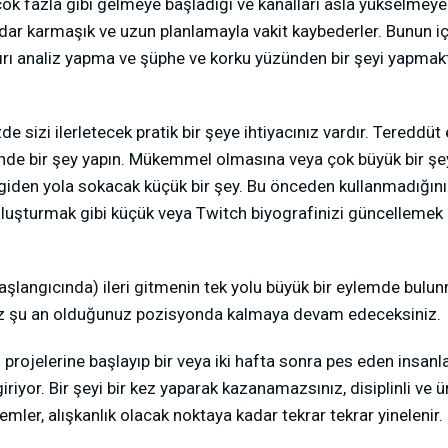
 çok fazla gibi gelmeye başladığı ve kanalları asla yükselmey
dar karmaşık ve uzun planlamayla vakit kaybederler. Bunun için
i, aşırı analiz yapma ve şüphe ve korku yüzünden bir şeyi yap
e sizi ilerletecek pratik bir şeye ihtiyacınız vardır. Tereddü
inde bir şey yapın. Mükemmel olmasına veya çok büyük bir şe
giden yola sokacak küçük bir şey. Bu önceden kullanmadığını
uşturmak gibi küçük veya Twitch biyografinizi güncellemek g
langıcında) ileri gitmenin tek yolu büyük bir eylemde bulunm
 şu an olduğunuz pozisyonda kalmaya devam edeceksiniz.
rojelerine başlayıp bir veya iki hafta sonra pes eden insanlar
iyor. Bir şeyi bir kez yaparak kazanamazsınız, disiplinli ve ü
emler, alışkanlık olacak noktaya kadar tekrar tekrar yinelenir.