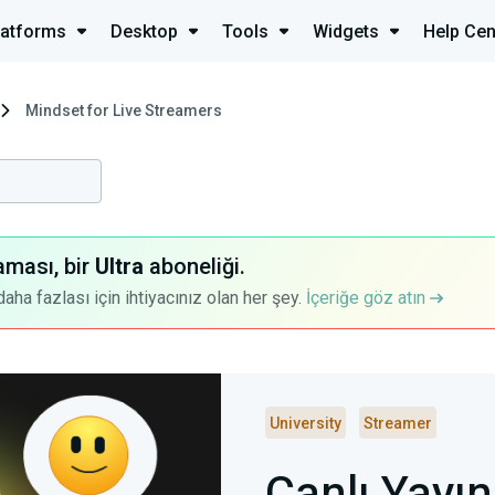
latforms
Desktop
Tools
Widgets
Help Cen
Mindset for Live Streamers
aması, bir
Ultra
aboneliği.
a fazlası için ihtiyacınız olan her şey.
İçeriğe göz atın
University
Streamer