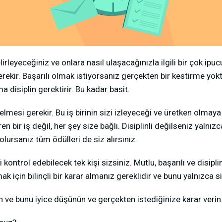
lirleyeceğiniz ve onlara nasıl ulaşacağınızla ilgili bir çok ip
kir. Başarılı olmak istiyorsanız gerçekten bir kestirme yoktu
a disiplin gerektirir. Bu kadar basit.
gelmesi gerekir. Bu iş birinin sizi izleyeceği ve üretken olmaya
n bir iş değil, her şey size bağlı. Disiplinli değilseniz yalnı
 olursanız tüm ödülleri de siz alırsınız.
i kontrol edebilecek tek kişi sizsiniz. Mutlu, başarılı ve disipl
k için bilinçli bir karar almanız gereklidir ve bunu yalnızca si
n ve bunu iyice düşünün ve gerçekten istediğinize karar verin