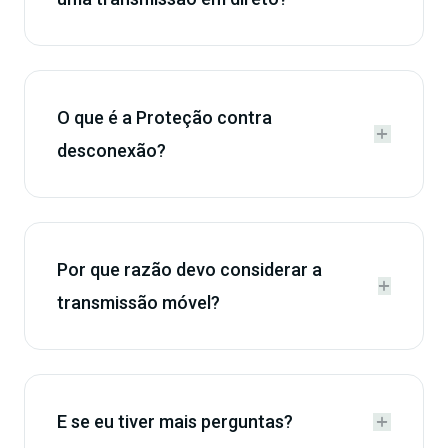
O que é a Proteção contra


desconexão?
Por que razão devo considerar a


transmissão móvel?
E se eu tiver mais perguntas?

