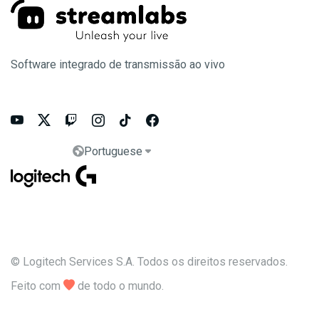
Software integrado de transmissão ao vivo






Portuguese


© Logitech Services S.A. Todos os direitos reservados.
Feito com

de todo o mundo.