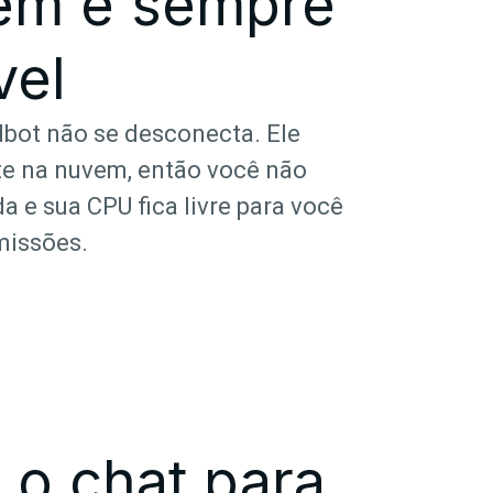
em e sempre
vel
bot não se desconecta. Ele
te na nuvem, então você não
da e sua CPU fica livre para você
missões.
o chat para