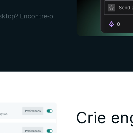
sktop? Encontre-o
Crie en