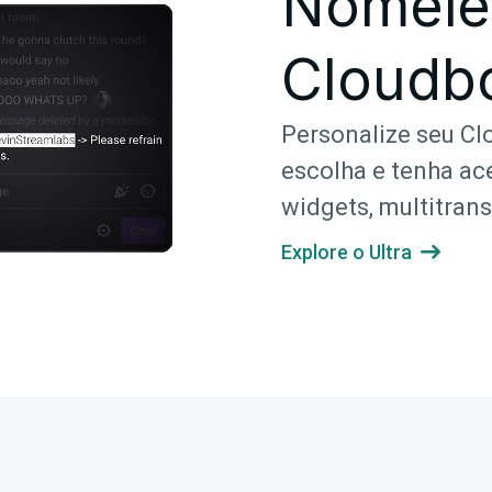
Nomeie
Cloudbo
Personalize seu C
escolha e tenha ac
widgets, multitran
Explore o Ultra
