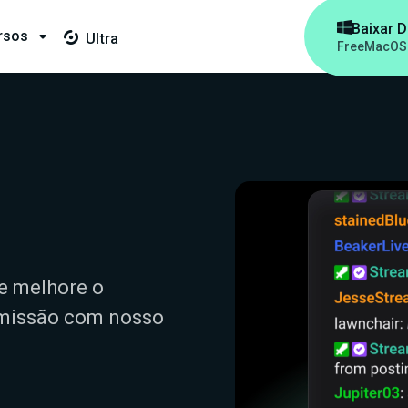

Baixar 
rsos

Ultra

Free
MacOS
e melhore o
smissão com nosso