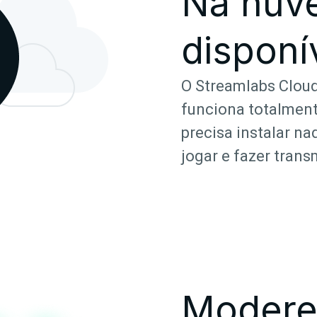
Na nuv
disponí
O Streamlabs Cloud
funciona totalmen
precisa instalar na
jogar e fazer trans
Modere 