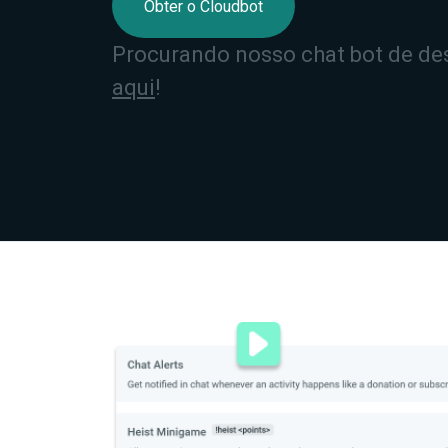
Obter o Cloudbot
Procurando nosso chat bot de de
aqui
!