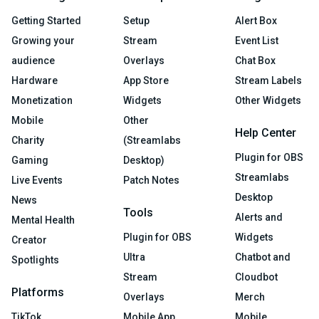
Getting Started
Setup
Alert Box
Growing your
Stream
Event List
audience
Overlays
Chat Box
Hardware
App Store
Stream Labels
Monetization
Widgets
Other Widgets
Mobile
Other
Help Center
Charity
(Streamlabs
Plugin for OBS
Gaming
Desktop)
Streamlabs
Live Events
Patch Notes
Desktop
News
Tools
Alerts and
Mental Health
Plugin for OBS
Widgets
Creator
Ultra
Chatbot and
Spotlights
Stream
Cloudbot
Platforms
Overlays
Merch
TikTok
Mobile App
Mobile