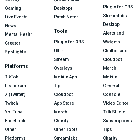
Plugin for OBS
Gaming
Desktop)
Streamlabs
Live Events
Patch Notes
Desktop
News
Tools
Alerts and
Mental Health
Plugin for OBS
Widgets
Creator
Ultra
Chatbot and
Spotlights
Stream
Cloudbot
Platforms
Overlays
Merch
TikTok
Mobile App
Mobile
Instagram
Tips
General
X (Twitter)
Cloudbot
Console
Twitch
App Store
Video Editor
YouTube
Merch
Talk Studio
Facebook
Charity
Subscriptions
Other
Other Tools
Tips
Platforms
Streamlabs
Charity