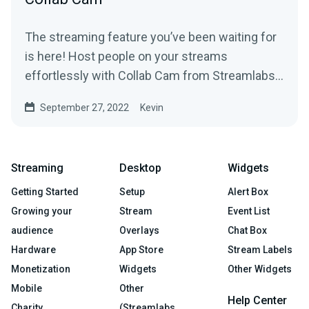
The streaming feature you’ve been waiting for
is here! Host people on your streams
effortlessly with Collab Cam from Streamlabs
Desktop.
September 27, 2022
Kevin
Streaming
Desktop
Widgets
Getting Started
Setup
Alert Box
Growing your
Stream
Event List
audience
Overlays
Chat Box
Hardware
App Store
Stream Labels
Monetization
Widgets
Other Widgets
Mobile
Other
Help Center
Charity
(Streamlabs