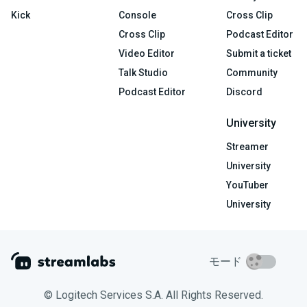
Kick
Console
Cross Clip
Cross Clip
Podcast Editor
Video Editor
Submit a ticket
Talk Studio
Community
Podcast Editor
Discord
University
Streamer
University
YouTuber
University
モード
© Logitech Services S.A. All Rights Reserved.