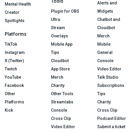
Tools
Alerts and
Mental Health
Plugin for OBS
Widgets
Creator
Ultra
Chatbot and
Spotlights
Stream
Cloudbot
Platforms
Overlays
Merch
TikTok
Mobile App
Mobile
Instagram
Tips
General
X (Twitter)
Cloudbot
Console
Twitch
App Store
Video Editor
YouTube
Merch
Talk Studio
Facebook
Charity
Subscriptions
Other
Other Tools
Tips
Platforms
Streamlabs
Charity
Kick
Console
Cross Clip
Cross Clip
Podcast Editor
Video Editor
Submit a ticket