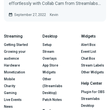
effortlessly with Collab Cam from Streamlabs
Desktop.
September 27, 2022
Kevin
Streaming
Desktop
Widgets
Getting Started
Setup
Alert Box
Growing your
Stream
Event List
audience
Overlays
Chat Box
Hardware
App Store
Stream Labels
Monetization
Widgets
Other Widgets
Mobile
Other
Help Center
Charity
(Streamlabs
Plugin for OBS
Gaming
Desktop)
Streamlabs
Live Events
Patch Notes
Desktop
News