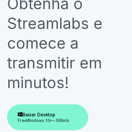
Obtenha o
Streamlabs e
comece a
transmitir em
minutos!

Baixar Desktop
Free
Windows 10+
~ 500mb