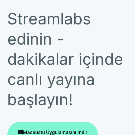
Streamlabs
edinin -
dakikalar içinde
canlı yayına
başlayın!

Masaüstü Uygulamasını İndir