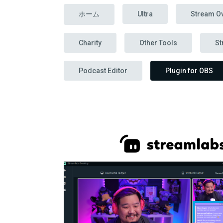
ホーム
Ultra
Stream O
Charity
Other Tools
St
Podcast Editor
Plugin for OBS