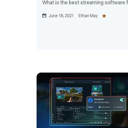
What is the best streaming software f
June 18, 2021
Ethan May