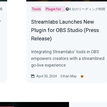
間
Tools
Plugin for OBS
4 分のリーディング時間
r
Streamlabs Launches New
Plugin for OBS Studio (Press
Release)
Integrating Streamlabs' tools in OBS
empowers creators with a streamlined
go-live experience
April 30, 2024
Ethan May