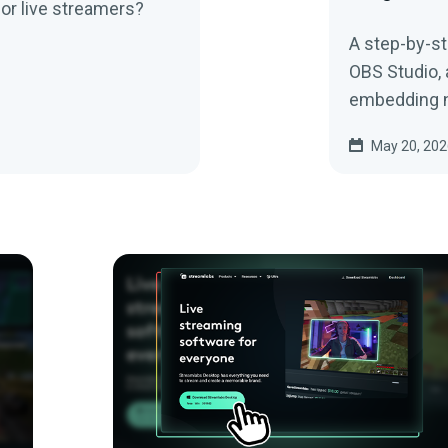
or live streamers?
A step-by-st
OBS Studio, 
embedding n
May 20, 202