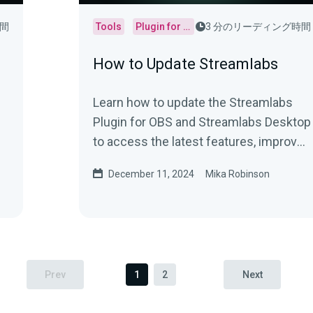
時間
Tools
Plugin for OBS
3 分のリーディング時間
How to Update Streamlabs
Learn how to update the Streamlabs
Plugin for OBS and Streamlabs Desktop
to access the latest features, improve
performance, and more.
December 11, 2024
Mika Robinson
Prev
1
2
Next