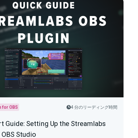
n for OBS
4 分のリーディング時間
rt Guide: Setting Up the Streamlabs
r OBS Studio