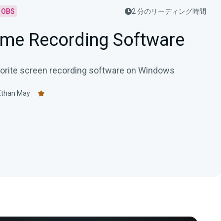
r OBS
2 分のリーディング時間
me Recording Software
orite screen recording software on Windows
Ethan May