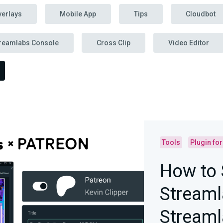
verlays
Mobile App
Tips
Cloudbot
reamlabs Console
Cross Clip
Video Editor
Tools
Plugin fo
How to 
Streaml
Streaml