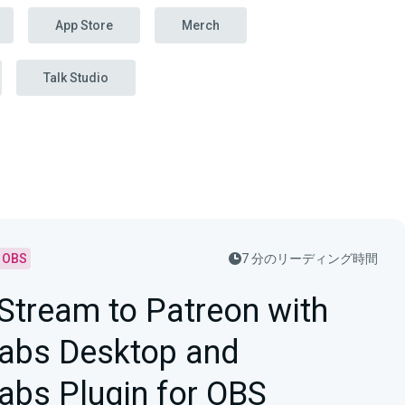
App Store
Merch
Talk Studio
r OBS
7 分のリーディング時間
Stream to Patreon with
abs Desktop and
abs Plugin for OBS