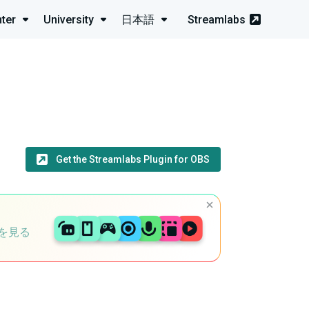
ter
University
日本語
Streamlabs
Get the Streamlabs Plugin for OBS
を見る