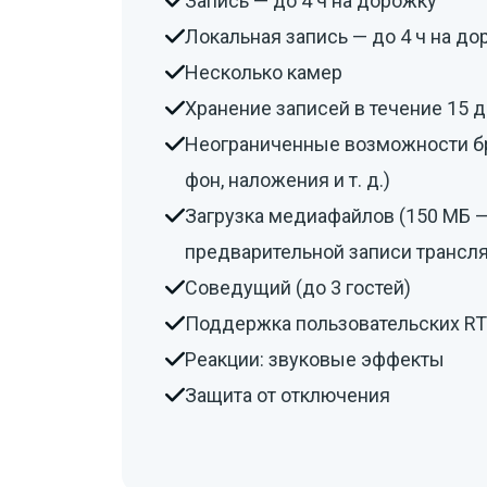
Запись — до 4 ч на дорожку
Локальная запись — до 4 ч на д

Несколько камер

Хранение записей в течение 15 

Неограниченные возможности бр

фон, наложения и т. д.)
Загрузка медиафайлов (150 МБ — 

предварительной записи трансл
Соведущий (до 3 гостей)

Поддержка пользовательских R

Реакции: звуковые эффекты

Защита от отключения
