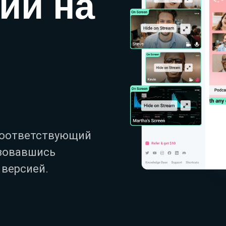
ии на
соответствующий
зовавшись
 версией.