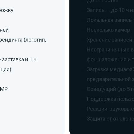
До 11 гостей
орожку
Запись — до 10 ч 

Локальная запись 

дней
Несколько камер

ендинга (логотип,
Хранение записей 

Неограниченные в

заставка и 1 ч
фон, наложения и т.
яции)
Загрузка медиафай

предварительной з
TMP
Соведущий (до 5 г

Поддержка пользо

Реакции: звуковы

Защита от отключ
