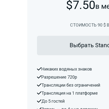
$
7.50
в м
СТОИМОСТЬ 90
$
В
Выбрать Stan
Никаких водяных знаков

Разрешение 720p

Трансляции без ограничений

Трансляция на 1 платформе

До 5 гостей

