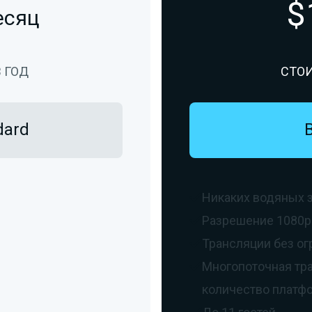
$
есяц
 ГОД
СТОИ
dard
Никаких водяных 

Разрешение 1080p

Трансляции без о

Многопоточная тр

количество платф
