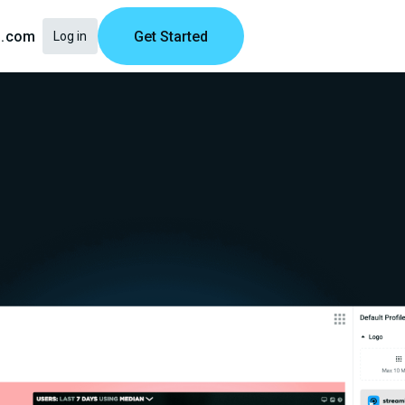
Get Started
s.com
Log in