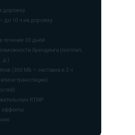
на дорожку
— до 10 ч на дорожку
в течение 30 дней
озможности брендинга (логотип,
 д.)
лов (300 МБ — заставка и 2 ч
аписи трансляции)
остей)
вательских RTMP
е эффекты
ения