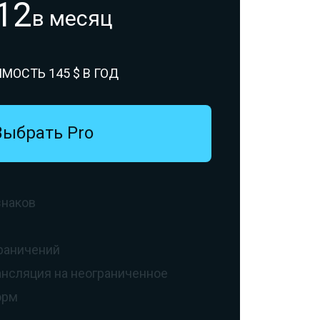
12
в месяц
МОСТЬ 145
$
В ГОД
Выбрать Pro
знаков
граничений
ансляция на неограниченное
орм