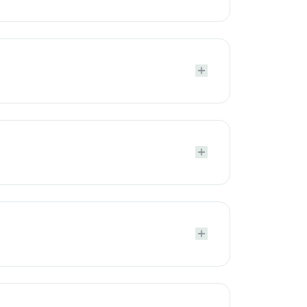





