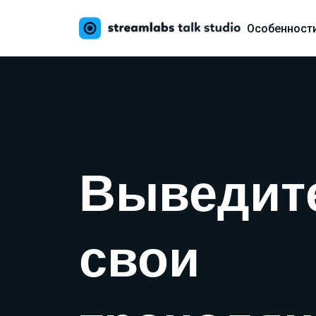
Особенност
Выведит
свои