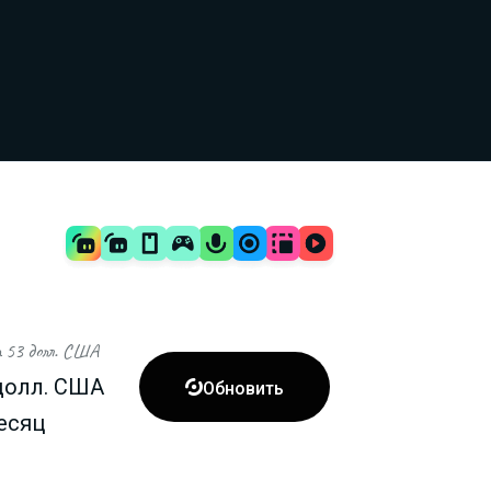
 53 долл. США
долл. США

Обновить
есяц