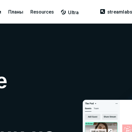
и
Планы
Resources

streamlab

Ultra
е