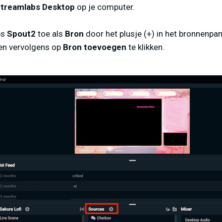
treamlabs Desktop
op je computer.
bs
Spout2
toe als
Bron
door het plusje (+) in het bronnenpan
en vervolgens op
Bron toevoegen
te klikken.