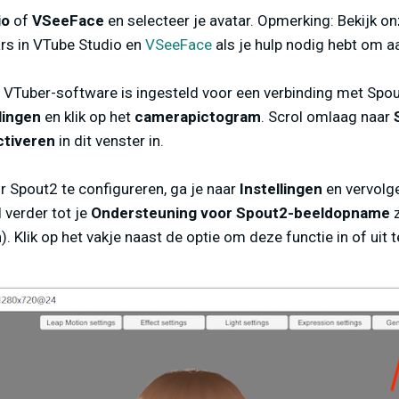
io
of
VSeeFace
en selecteer je avatar. Opmerking: Bekijk o
ars in VTube Studio en
VSeeFace
als je hulp nodig hebt om a
e VTuber-software is ingesteld voor een verbinding met Spou
lingen
en klik op het
camerapictogram
. Scrol omlaag naar
ctiveren
in dit venster in.
Spout2 te configureren, ga je naar
Instellingen
en vervolg
l verder tot je
Ondersteuning voor Spout2-beeldopname
z
. Klik op het vakje naast de optie om deze functie in of uit 