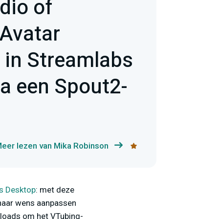
dio of
Avatar
 in Streamlabs
ia een Spout2-
eer lezen van Mika Robinson
s Desktop
: met deze
 naar wens aanpassen
nloads om het VTubing-