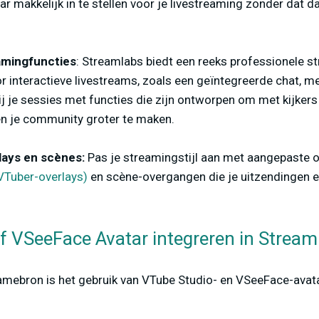
tar makkelijk in te stellen voor je livestreaming zonder dat d
amingfuncties
: Streamlabs biedt een reeks professionele s
or interactieve livestreams, zoals een geïntegreerde chat, m
bij je sessies met functies die zijn ontworpen om met kijke
en je community groter te maken.
lays en scènes:
Pas je streamingstijl aan met aangepaste ov
 VTuber-overlays)
en scène-overgangen die je uitzendingen e
f VSeeFace Avatar integreren in Strea
mebron is het gebruik van VTube Studio- en VSeeFace-avata