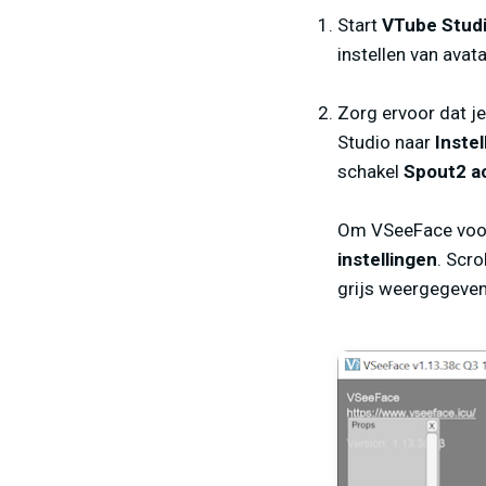
Start
VTube Stud
instellen van avat
Zorg ervoor dat j
Studio naar
Instel
schakel
Spout2 a
Om VSeeFace voor 
instellingen
. Scro
grijs weergegeven)