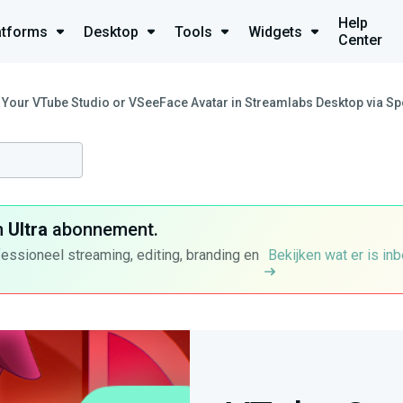
Help
atforms
Desktop
Tools
Widgets
Center
 Your VTube Studio or VSeeFace Avatar in Streamlabs Desktop via S
n
Ultra
abonnement.
fessioneel streaming, editing, branding en
Bekijken wat er is in