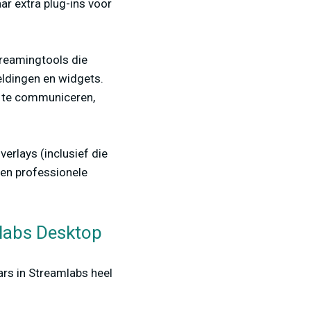
aar extra plug-ins voor
treamingtools die
eldingen en widgets.
rs te communiceren,
erlays (inclusief die
en professionele
mlabs Desktop
rs in Streamlabs heel