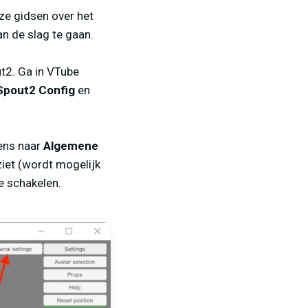
nze gidsen over het
an de slag te gaan.
t2. Ga in VTube
Spout2 Config
en
ens naar
Algemene
iet (wordt mogelijk
te schakelen.