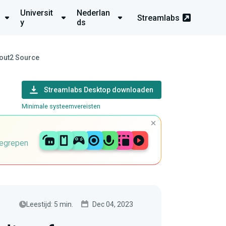
Universit
Nederlan
Streamlabs
y
ds
pout2 Source
Streamlabs Desktop downloaden
Minimale systeemvereisten
begrepen
Leestijd: 5 min.
Dec 04, 2023