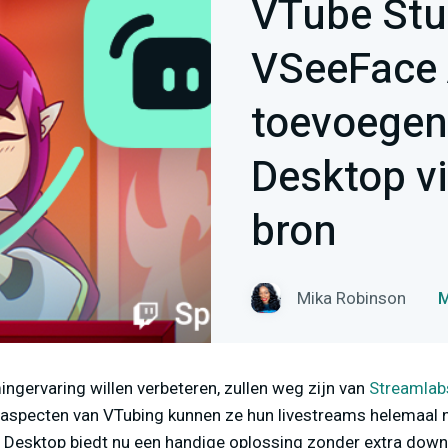
VTube Stu
VSeeFace 
toevoegen
Desktop v
bron
Mika Robinson
M
ngervaring willen verbeteren, zullen weg zijn van
Streamlab
le aspecten van VTubing kunnen ze hun livestreams helemaal
 Desktop biedt nu een handige oplossing zonder extra dow