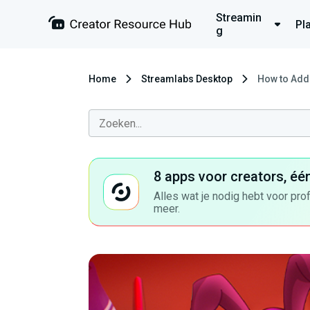
Streamin
Pl
g
Home
Streamlabs Desktop
How to Add
8 apps voor creators, éé
Alles wat je nodig hebt voor pro
meer.