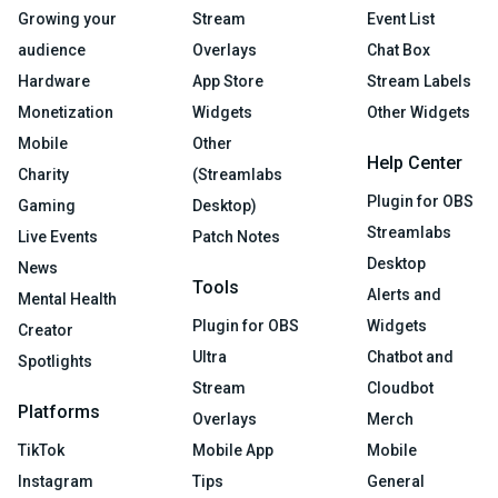
Growing your
Stream
Event List
audience
Overlays
Chat Box
Hardware
App Store
Stream Labels
Monetization
Widgets
Other Widgets
Mobile
Other
Help Center
Charity
(Streamlabs
Plugin for OBS
Gaming
Desktop)
Streamlabs
Live Events
Patch Notes
Desktop
News
Tools
Alerts and
Mental Health
Plugin for OBS
Widgets
Creator
Ultra
Chatbot and
Spotlights
Stream
Cloudbot
Platforms
Overlays
Merch
TikTok
Mobile App
Mobile
Instagram
Tips
General