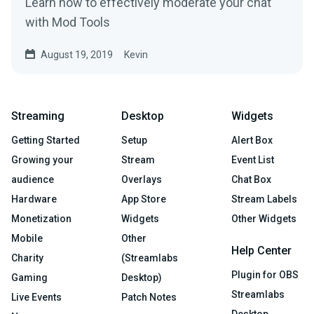
Learn how to effectively moderate your chat
with Mod Tools
August 19, 2019
Kevin
Streaming
Desktop
Widgets
Getting Started
Setup
Alert Box
Growing your
Stream
Event List
audience
Overlays
Chat Box
Hardware
App Store
Stream Labels
Monetization
Widgets
Other Widgets
Mobile
Other
Help Center
Charity
(Streamlabs
Plugin for OBS
Gaming
Desktop)
Streamlabs
Live Events
Patch Notes