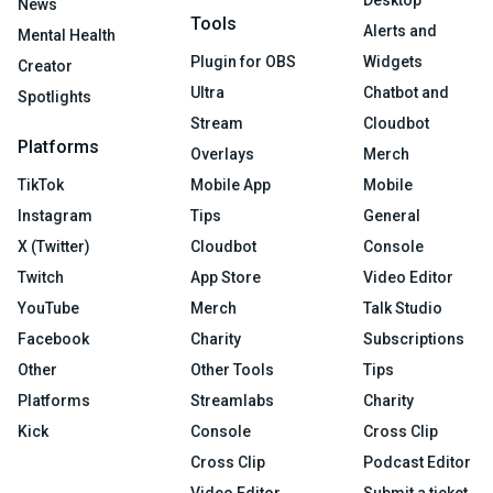
Desktop
News
Tools
Alerts and
Mental Health
Plugin for OBS
Widgets
Creator
Ultra
Chatbot and
Spotlights
Stream
Cloudbot
Platforms
Overlays
Merch
TikTok
Mobile App
Mobile
Instagram
Tips
General
X (Twitter)
Cloudbot
Console
Twitch
App Store
Video Editor
YouTube
Merch
Talk Studio
Facebook
Charity
Subscriptions
Other
Other Tools
Tips
Platforms
Streamlabs
Charity
Kick
Console
Cross Clip
Cross Clip
Podcast Editor