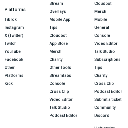
Stream
Cloudbot
Platforms
Overlays
Merch
TikTok
Mobile App
Mobile
Instagram
Tips
General
X (Twitter)
Cloudbot
Console
Twitch
App Store
Video Editor
YouTube
Merch
Talk Studio
Facebook
Charity
Subscriptions
Other
Other Tools
Tips
Platforms
Streamlabs
Charity
Kick
Console
Cross Clip
Cross Clip
Podcast Editor
Video Editor
Submit a ticket
Talk Studio
Community
Podcast Editor
Discord