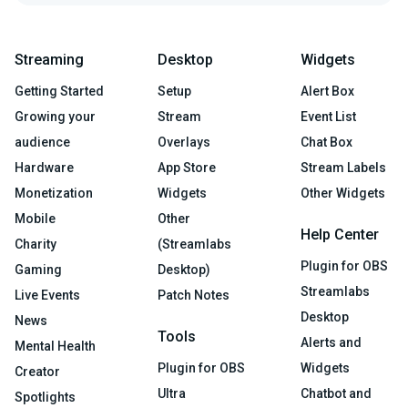
Streaming
Desktop
Widgets
Getting Started
Setup
Alert Box
Growing your
Stream
Event List
audience
Overlays
Chat Box
Hardware
App Store
Stream Labels
Monetization
Widgets
Other Widgets
Mobile
Other
Help Center
Charity
(Streamlabs
Plugin for OBS
Gaming
Desktop)
Streamlabs
Live Events
Patch Notes
Desktop
News
Tools
Alerts and
Mental Health
Plugin for OBS
Widgets
Creator
Ultra
Chatbot and
Spotlights