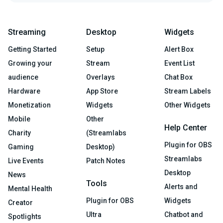
Streaming
Desktop
Widgets
Getting Started
Setup
Alert Box
Growing your
Stream
Event List
audience
Overlays
Chat Box
Hardware
App Store
Stream Labels
Monetization
Widgets
Other Widgets
Mobile
Other
Help Center
Charity
(Streamlabs
Plugin for OBS
Gaming
Desktop)
Streamlabs
Live Events
Patch Notes
Desktop
News
Tools
Alerts and
Mental Health
Plugin for OBS
Widgets
Creator
Ultra
Chatbot and
Spotlights