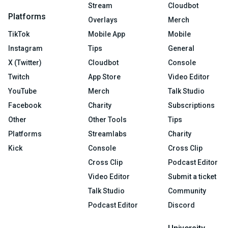
Stream
Cloudbot
Platforms
Overlays
Merch
TikTok
Mobile App
Mobile
Instagram
Tips
General
X (Twitter)
Cloudbot
Console
Twitch
App Store
Video Editor
YouTube
Merch
Talk Studio
Facebook
Charity
Subscriptions
Other
Other Tools
Tips
Platforms
Streamlabs
Charity
Kick
Console
Cross Clip
Cross Clip
Podcast Editor
Video Editor
Submit a ticket
Talk Studio
Community
Podcast Editor
Discord