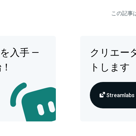
この記事
op を入手 —
クリエー
始！
トします
Streamlabs