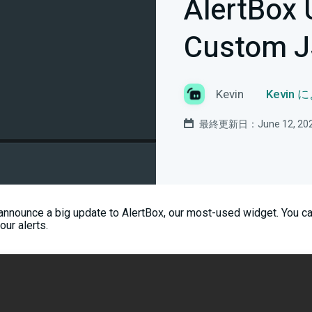
AlertBox 
Custom 
Kevin
Kevin
最終更新日：June 12, 20
 announce a big update to AlertBox, our most-used widget. You 
ur alerts.