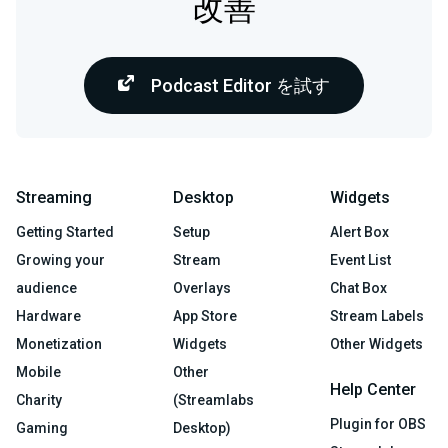
改善
Podcast Editor を試す
Streaming
Desktop
Widgets
Getting Started
Setup
Alert Box
Growing your
Stream
Event List
audience
Overlays
Chat Box
Hardware
App Store
Stream Labels
Monetization
Widgets
Other Widgets
Mobile
Other
Help Center
Charity
(Streamlabs
Plugin for OBS
Gaming
Desktop)