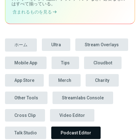
はすべて揃っている。
含まれるものを見る
ホーム
Ultra
Stream Overlays
Mobile App
Tips
Cloudbot
App Store
Merch
Charity
Other Tools
Streamlabs Console
Cross Clip
Video Editor
Talk Studio
Podcast Editor