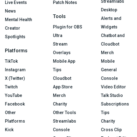
Streamlabs
Live Events
Patch Notes
Desktop
News
Tools
Alerts and
Mental Health
Plugin for OBS
Widgets
Creator
Ultra
Chatbot and
Spotlights
Stream
Cloudbot
Platforms
Overlays
Merch
TikTok
Mobile App
Mobile
Instagram
Tips
General
X (Twitter)
Cloudbot
Console
Twitch
App Store
Video Editor
YouTube
Merch
Talk Studio
Facebook
Charity
Subscriptions
Other
Other Tools
Tips
Platforms
Streamlabs
Charity
Kick
Console
Cross Clip