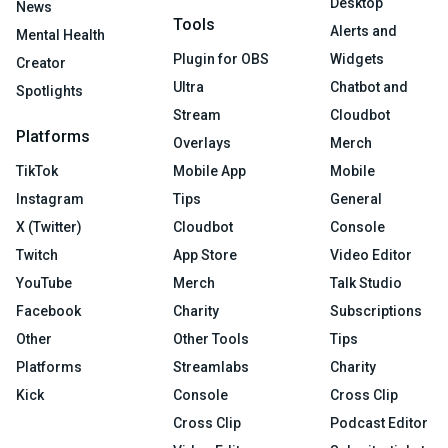
Desktop
News
Tools
Alerts and
Mental Health
Plugin for OBS
Widgets
Creator
Ultra
Chatbot and
Spotlights
Stream
Cloudbot
Platforms
Overlays
Merch
TikTok
Mobile App
Mobile
Instagram
Tips
General
X (Twitter)
Cloudbot
Console
Twitch
App Store
Video Editor
YouTube
Merch
Talk Studio
Facebook
Charity
Subscriptions
Other
Other Tools
Tips
Platforms
Streamlabs
Charity
Kick
Console
Cross Clip
Cross Clip
Podcast Editor