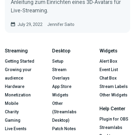
Anleitung zum Einrichten eines 3D-Avatars für
Live-Streaming.
July 29, 2022
Jennifer Saito
Streaming
Desktop
Widgets
Getting Started
Setup
Alert Box
Growing your
Stream
Event List
audience
Overlays
Chat Box
Hardware
App Store
Stream Labels
Monetization
Widgets
Other Widgets
Mobile
Other
Help Center
Charity
(Streamlabs
Plugin for OBS
Gaming
Desktop)
Streamlabs
Live Events
Patch Notes