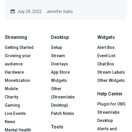
July 29, 2022
Jennifer Saito
Streaming
Desktop
Widgets
Getting Started
Setup
Alert Box
Growing your
Stream
Event List
audience
Overlays
Chat Box
Hardware
App Store
Stream Labels
Monetization
Widgets
Other Widgets
Mobile
Other
Help Center
Charity
(Streamlabs
Plugin for OBS
Gaming
Desktop)
Streamlabs
Live Events
Patch Notes
Desktop
News
Tools
Alerts and
Mental Health