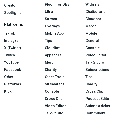
Plugin for OBS
Widgets
Creator
Ultra
Chatbot and
Spotlights
Stream
Cloudbot
Platforms
Overlays
Merch
TikTok
Mobile App
Mobile
Instagram
Tips
General
X (Twitter)
Cloudbot
Console
Twitch
App Store
Video Editor
YouTube
Merch
Talk Studio
Facebook
Charity
Subscriptions
Other
Other Tools
Tips
Platforms
Streamlabs
Charity
Kick
Console
Cross Clip
Cross Clip
Podcast Editor
Video Editor
Submit a ticket
Talk Studio
Community