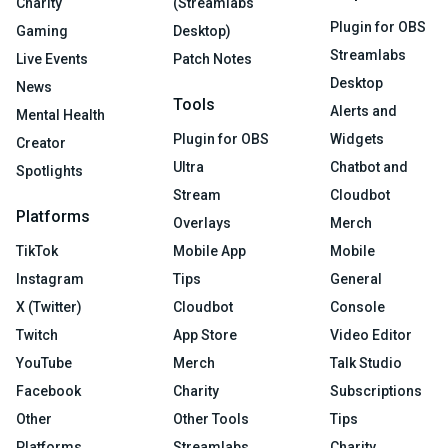
Charity
(Streamlabs
Plugin for OBS
Gaming
Desktop)
Streamlabs
Live Events
Patch Notes
Desktop
News
Tools
Alerts and
Mental Health
Plugin for OBS
Widgets
Creator
Ultra
Chatbot and
Spotlights
Stream
Cloudbot
Platforms
Overlays
Merch
TikTok
Mobile App
Mobile
Instagram
Tips
General
X (Twitter)
Cloudbot
Console
Twitch
App Store
Video Editor
YouTube
Merch
Talk Studio
Facebook
Charity
Subscriptions
Other
Other Tools
Tips
Platforms
Streamlabs
Charity