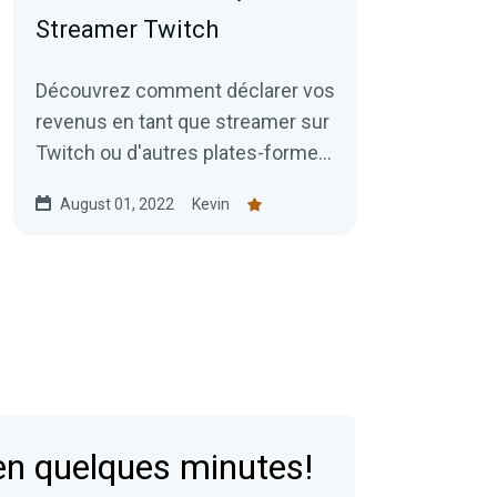
Streamer Twitch
Découvrez comment déclarer vos
revenus en tant que streamer sur
Twitch ou d'autres plates-formes
en ligne. Découvrez tout ce que
August 01, 2022
Kevin
vous devez savoir sur les impôts,
les dépenses professionnelles,
les dons, et bien plus encore.
en quelques minutes!