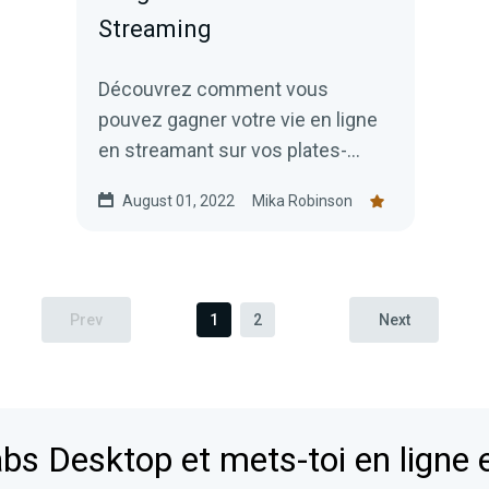
Streaming
Découvrez comment vous
pouvez gagner votre vie en ligne
en streamant sur vos plates-
formes préférées! Nous vous
August 01, 2022
Mika Robinson
apprendrons à monétiser vos
streams et à être payé pour faire
ce que vous aimez.
Prev
1
2
Next
bs Desktop et mets-toi en ligne 