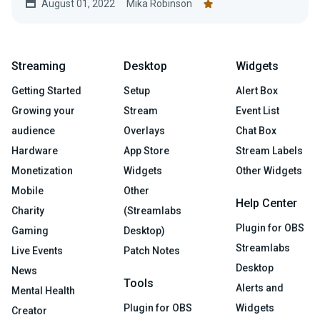
August 01, 2022
Mika Robinson
faire ce que vous aimez.
Streaming
Desktop
Widgets
Getting Started
Setup
Alert Box
Growing your
Stream
Event List
audience
Overlays
Chat Box
Hardware
App Store
Stream Labels
Monetization
Widgets
Other Widgets
Mobile
Other
Help Center
Charity
(Streamlabs
Plugin for OBS
Gaming
Desktop)
Streamlabs
Live Events
Patch Notes
Desktop
News
Tools
Alerts and
Mental Health
Plugin for OBS
Widgets
Creator