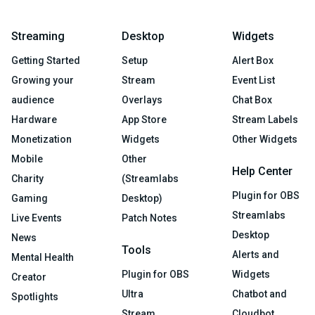
Streaming
Desktop
Widgets
Getting Started
Setup
Alert Box
Growing your
Stream
Event List
audience
Overlays
Chat Box
Hardware
App Store
Stream Labels
Monetization
Widgets
Other Widgets
Mobile
Other
Help Center
Charity
(Streamlabs
Plugin for OBS
Gaming
Desktop)
Streamlabs
Live Events
Patch Notes
Desktop
News
Tools
Alerts and
Mental Health
Plugin for OBS
Widgets
Creator
Ultra
Chatbot and
Spotlights
Stream
Cloudbot