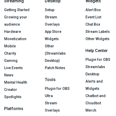
Streaming
Desktop
Widgets
Getting Started
Setup
Alert Box
Growing your
Stream
Event List
audience
Overlays
Chat Box
Hardware
App Store
Stream Labels
Monetization
Widgets
Other Widgets
Mobile
Other
Help Center
Charity
(Streamlabs
Plugin for OBS
Gaming
Desktop)
Streamlabs
Live Events
Patch Notes
Desktop
News
Tools
Alerts and
Mental Health
Plugin for OBS
Widgets
Creator
Ultra
Chatbot and
Spotlights
Stream
Cloudbot
Platforms
Overlays
Merch