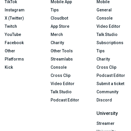
TikTok
Mobile App
Mobile
Instagram
Tips
General
X (Twitter)
Cloudbot
Console
Twitch
App Store
Video Editor
YouTube
Merch
Talk Studio
Facebook
Charity
Subscriptions
Other
Other Tools
Tips
Platforms
Streamlabs
Charity
Kick
Console
Cross Clip
Cross Clip
Podcast Editor
Video Editor
Submit a ticket
Talk Studio
Community
Podcast Editor
Discord
University
Streamer