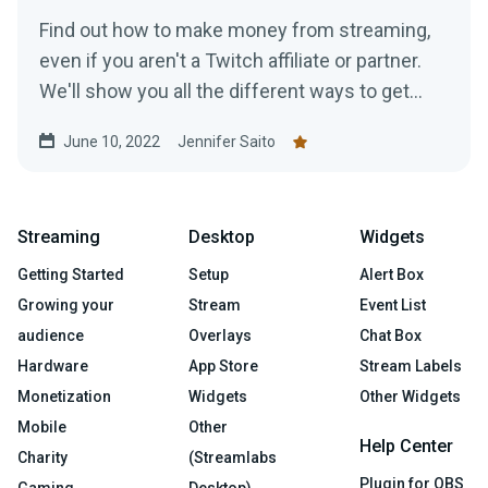
Find out how to make money from streaming,
even if you aren't a Twitch affiliate or partner.
We'll show you all the different ways to get
paid to stream!
June 10, 2022
Jennifer Saito
Streaming
Desktop
Widgets
Getting Started
Setup
Alert Box
Growing your
Stream
Event List
audience
Overlays
Chat Box
Hardware
App Store
Stream Labels
Monetization
Widgets
Other Widgets
Mobile
Other
Help Center
Charity
(Streamlabs
Plugin for OBS