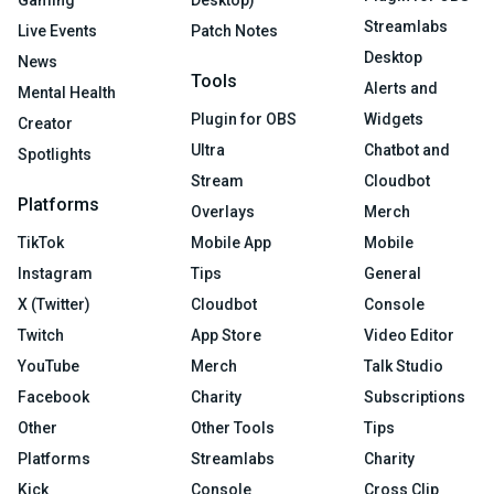
Gaming
Desktop)
Streamlabs
Live Events
Patch Notes
Desktop
News
Tools
Alerts and
Mental Health
Plugin for OBS
Widgets
Creator
Ultra
Chatbot and
Spotlights
Stream
Cloudbot
Platforms
Overlays
Merch
TikTok
Mobile App
Mobile
Instagram
Tips
General
X (Twitter)
Cloudbot
Console
Twitch
App Store
Video Editor
YouTube
Merch
Talk Studio
Facebook
Charity
Subscriptions
Other
Other Tools
Tips
Platforms
Streamlabs
Charity
Kick
Console
Cross Clip