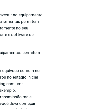
investir no equipamento
ferramentas permitem
etamente no seu
are e software de
equipamentos permitem
um equívoco comum no
s no estágio inicial
ming com uma
 exemplo,
 transmissão mais
e você deva começar