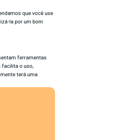
omendamos que você use
lizá-la por um bom
esentam ferramentas
facilita o uso,
elmente terá uma