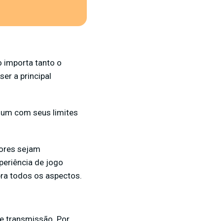
o importa tanto o
er a principal
a um com seus limites
tores sejam
periência de jogo
bra todos os aspectos.
e transmissão. Por