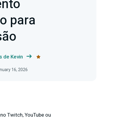
nto
o para
são
s de Kevin
nuary 16, 2026
 no Twitch, YouTube ou