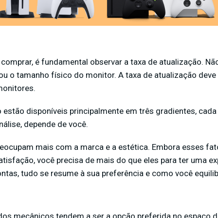
 comprar, é fundamental observar a taxa de atualização. Nã
u o tamanho físico do monitor. A taxa de atualização deve s
monitores.
o estão disponíveis principalmente em três gradientes, cad
nálise, depende de você.
reocupam mais com a marca e a estética. Embora esses fa
atisfação, você precisa de mais do que eles para ter uma ex
contas, tudo se resume à sua preferência e como você equili
dos mecânicos tendem a ser a opção preferida no espaço d