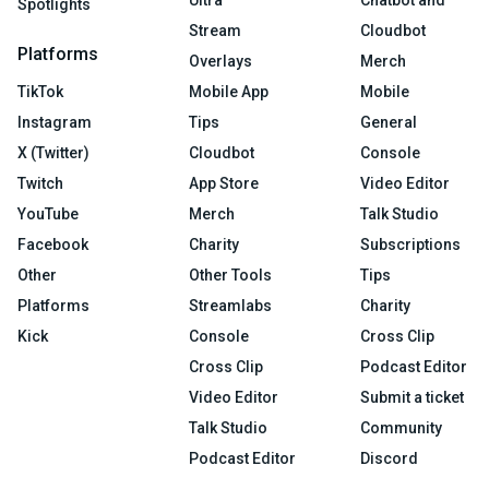
Ultra
Chatbot and
Spotlights
Stream
Cloudbot
Platforms
Overlays
Merch
TikTok
Mobile App
Mobile
Instagram
Tips
General
X (Twitter)
Cloudbot
Console
Twitch
App Store
Video Editor
YouTube
Merch
Talk Studio
Facebook
Charity
Subscriptions
Other
Other Tools
Tips
Platforms
Streamlabs
Charity
Kick
Console
Cross Clip
Cross Clip
Podcast Editor
Video Editor
Submit a ticket
Talk Studio
Community
Podcast Editor
Discord