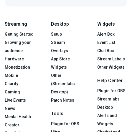
Streaming
Desktop
Widgets
Getting Started
Setup
Alert Box
Growing your
Stream
Event List
audience
Overlays
Chat Box
Hardware
App Store
Stream Labels
Monetization
Widgets
Other Widgets
Mobile
Other
Help Center
Charity
(Streamlabs
Plugin for OBS
Gaming
Desktop)
Streamlabs
Live Events
Patch Notes
Desktop
News
Tools
Alerts and
Mental Health
Plugin for OBS
Widgets
Creator