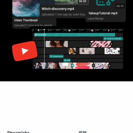
Streamlabs
貢獻