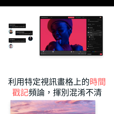
利用特定視訊畫格上的
時間
戳記
頻論，揮別混淆不清